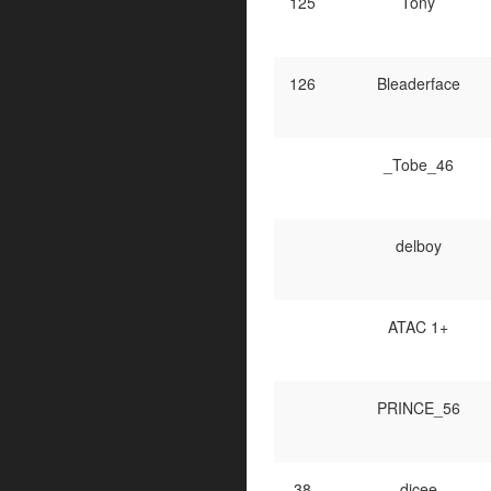
125
Tony
126
Bleaderface
_Tobe_46
delboy
ATAC 1+
PRINCE_56
38
dicee