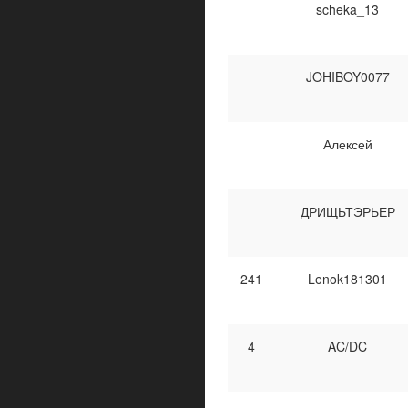
scheka_13
JOHIBOY0077
Алексей
ДРИЩЬТЭРЬЕР
241
Lenok181301
4
AC/DC