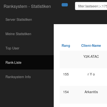
Ranksystem - Statistiken
Server Statistiken
Meine Statistiken
Rang
Client-Name
Top User
Y2K-ATAC
Rank-Liste
155
r Y o
Ranksystem Info
154
Arkant0s