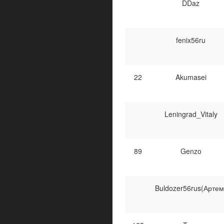
DDaz
fenix56ru
22
Akumasei
Leningrad_Vitaly
89
Genzo
Buldozer56rus(Артем